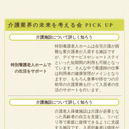
介護業界の未来を考える会 PICK UP
介護施設について詳しく知ろう
特別養護老人ホームは在宅介護が困
難な要介護者が入居する施設です
が、デイサービスやショートステイ
といった短期間の利用も可能となっ
特別養護老人ホームで
ています。そんな中で看護師の仕事
の生活をサポート
は利用者の健康管理がメインとなり
ますが、もちろん食事や排せつの介
助等の介護業務も行って入居者の生
活のサポートを行います。
介護施設について詳しく知ろう
介護老人保健施設は介護が必要とな
った高齢者の自立を支援し、リハビ
リ等で家庭に復帰できるように支援
する施設です。入居対象者は病状が