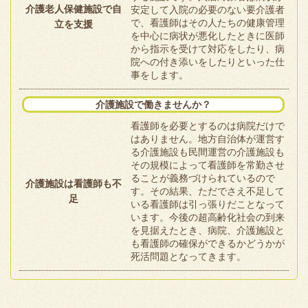
介護老人保健施設で自
安定して入院の必要のない要介護者
で、看護師はその人たちの健康管理
立を支援
を中心に病状が悪化したときに医師
から指示を受けて対応をしたり、病
院への付き添いをしたりといった仕
事をします。
介護施設で働きませんか？
看護師を必要とするのは病院だけで
はありません。地方自治体が運営す
る介護施設も民間運営の介護施設も
その規模によって看護師を常勤させ
ることが義務づけられているので
介護施設は看護師も不
す。その結果、ただでさえ不足して
足
いる看護師は引っ張りだことなって
います。今後の超高齢化社会の到来
を見据えたとき、病院、介護施設と
も看護師の確保ができるかどうかが
死活問題となってきます。