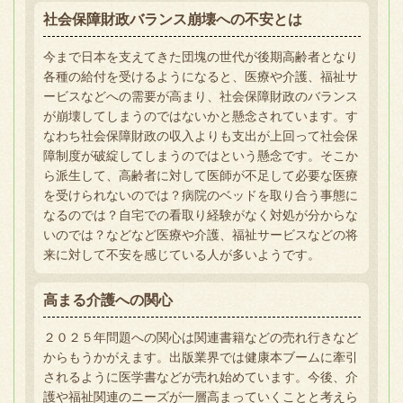
社会保障財政バランス崩壊への不安とは
今まで日本を支えてきた団塊の世代が後期高齢者となり
各種の給付を受けるようになると、医療や介護、福祉サ
ービスなどへの需要が高まり、社会保障財政のバランス
が崩壊してしまうのではないかと懸念されています。す
なわち社会保障財政の収入よりも支出が上回って社会保
障制度が破綻してしまうのではという懸念です。そこか
ら派生して、高齢者に対して医師が不足して必要な医療
を受けられないのでは？病院のベッドを取り合う事態に
なるのでは？自宅での看取り経験がなく対処が分からな
いのでは？などなど医療や介護、福祉サービスなどの将
来に対して不安を感じている人が多いようです。
高まる介護への関心
２０２５年問題への関心は関連書籍などの売れ行きなど
からもうかがえます。出版業界では健康本ブームに牽引
されるように医学書などが売れ始めています。今後、介
護や福祉関連のニーズが一層高まっていくことと考えら