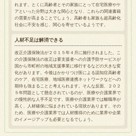
れます。とくに高齢者とその家族にとって在宅医療やケ
アといった分野は大きな関心となり、これらの関連書籍
の需要が高まることでしょう。高齢者も家族も超高齢化
社会に不安を感じ、関心を寄せているようです。
人材不足は解消できる
改正介護保険法が２０１５年４月に施行されました。こ
の介護保険法の改正は要支援者への介護予防サービスが
国から市町村の地域支援事業に移行するなどの大きな変
化があります。今後はかかりつけ医による認知症高齢者
のケア、在宅医療、地域医療連携ネットワークなどへの
期待も強まることと考えられます。そんな反面、２０２
５年問題として懸念されているのが、医療や介護業界で
の慢性的な人手不足です。医療や介護業界では離職率が
高く、人材確保に悩まされている現状があります。その
ため、医療や介護業界では人材獲得のために業界や企業
のイメージアップも必要となるでしょう。